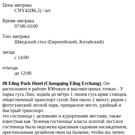
Цена завтрака
CNY42($6.2) / шт
Время завтрака
07:00-10:00
Тип завтрака
Шведский стол (Европейский, Китайский)
заезда
с 14:00
отъезда
до 12:00
8
8 Eling Park Hotel (Chongqing Eling Erchang)
, Он
расположен в районе Юйчжун в высокогорных точках - У
парка гусь Лин, ходьба до метро 1 линия гусь кряж станция,
общественный транспорт гусей Лин около 2 минут, рядом с
фотугуанский лесной парк, прекрасное место, удобный и
быстрый транспорт.
это гостиница с деловыми и курортными местами, также
известная как 'Зеленая гостиница' класса золотой лист.вся
гостиница была окружена красивым садовым насаждением,
оригинальным дизайном окон на балконе, чтобы вы лично