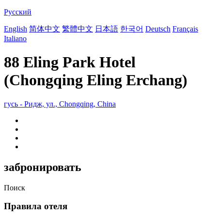
Русский
English
简体中文
繁體中文
日本語
한국어
Deutsch
Français
Italiano
88 Eling Park Hotel
(Chongqing Eling Erchang)
гусь - Ридж, ул., Chongqing, China
забронировать
Поиск
Правила отеля